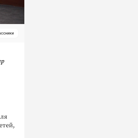
ассники
ер
иля
етей,