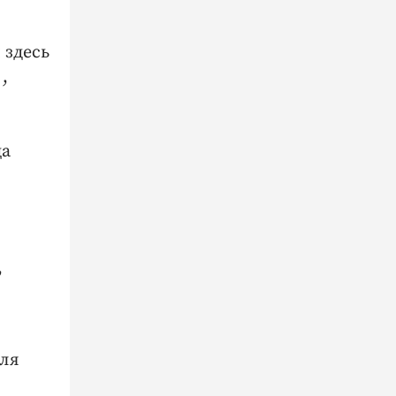
 здесь
,
ца
,
аля