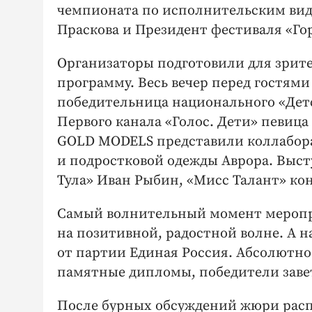
чемпионата по исполнительским вида
Праскова и Президент фестиваля «Го
Организаторы подготовили для зрит
программу. Весь вечер перед гостям
победительница национального «Детс
Первого канала «Голос. Дети» певиц
GOLD MODELS представили коллабора
и подростковой одежды Аврора. Выс
Тула» Иван Рыбин, «Мисс Талант» кон
Самый волнительный момент меропр
на позитивной, радостной волне. А н
от партии Единая Россия. Абсолютно
памятные дипломы, победители заве
После бурных обсуждений жюри рас