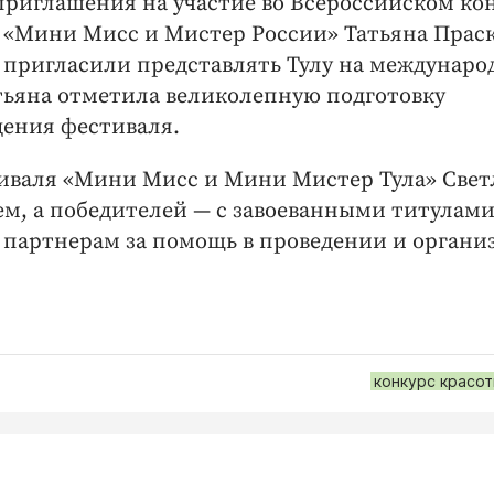
 приглашения на участие во Всероссийском ко
 «Мини Мисс и Мистер России» Татьяна Праск
 пригласили представлять Тулу на междунар
атьяна отметила великолепную подготовку
дения фестиваля.
тиваля «Мини Мисс и Мини Мистер Тула» Свет
ем, а победителей — с завоеванными титулами
м партнерам за помощь в проведении и органи
конкурс красо