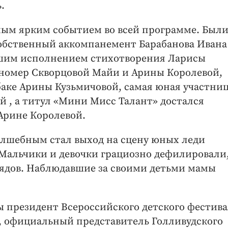
.
амым ярким событием во всей программе. Были
обственный аккомпанемент Барабанова Ивана 
шим исполнением стихотворения Ларисы
 номер Скворцовой Майи и Арины Королевой,
аке Арины Кузьмичовой, самая юная участни
й , а титул «Мини Мисс Талант» достался
Арине Королевой.
лшебным стал выход на сцену юных леди
 Мальчики и девочки грациозно дефилировали
рядов. Наблюдавшие за своими детьми мамы
 президент Всероссийского детского фестив
 официальный представитель Голливудского