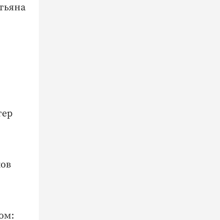
тьяна
тер
ков
ом: