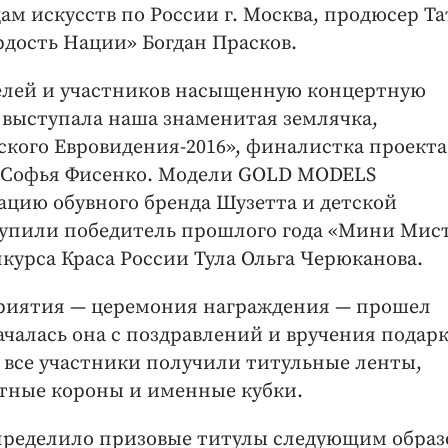
м искусств по России г. Москва, продюсер Та
рдость Нации» Богдан Прасков.
елей и участников насыщенную концертную
и выступала наша знаменитая землячка,
кого Евровидения-2016», финалистка проекта
а Софья Фисенко. Модели GOLD MODELS
цию обувного бренда Шузетта и детской
тупили победитель прошлого года «Мини Мис
курса Краса России Тула Ольга Черюканова.
иятия — церемония награждения — прошел
ачалась она с поздравлений и вручения подар
 все участники получили титульные ленты,
тные короны и именные кубки.
пределило призовые титулы следующим образ