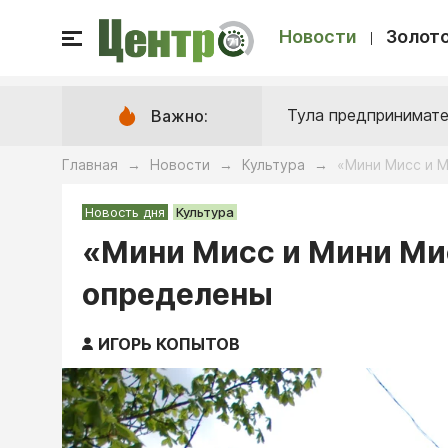
Новости
Золото
Тула предпринимате
Важно:
Главная
Новости
Культура
«Мини Мисс и 
→
→
→
Новость дня
Культура
«Мини Мисс и Мини Мис
определены
ИГОРЬ КОПЫТОВ