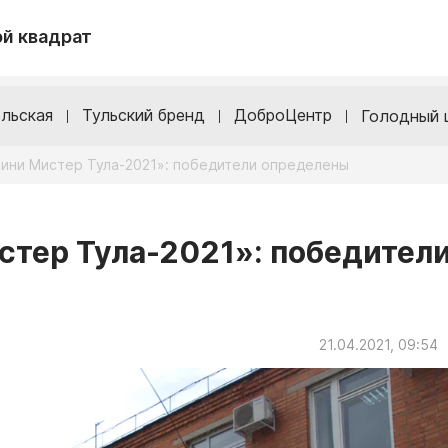
й квадрат
льская
Тульский бренд
ДоброЦентр
Голодный 
Мини Мистер Тула-2021»: победители определены
тер Тула-2021»: победител
21.04.2021, 09:54