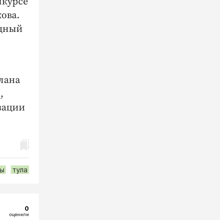
нкурсе
ова.
одный
лана
,
зации
ты
тула
0
оценили