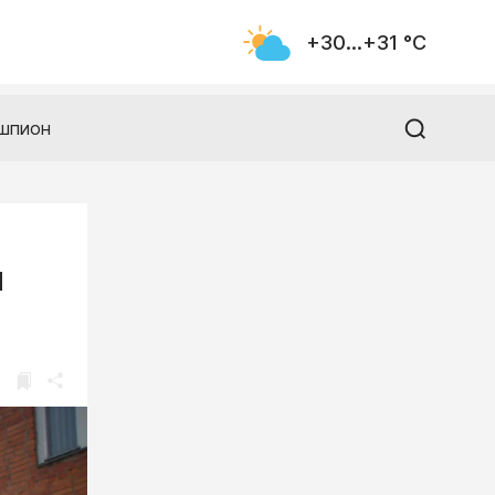
+30...+31 °С
шпион
и