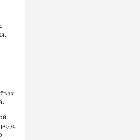
и
я.
айках
й.
ной
роде,
о