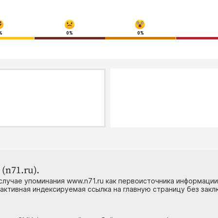
%
0%
0%
(n71.ru).
случае упоминания www.n71.ru как первоисточника информации
 активная индексируемая ссылка на главную страницу без зак