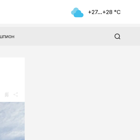
+27...+28 °С
шпион