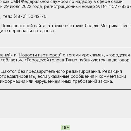
но как СМИ Федеральной службой по надзору в сфере связи,
й 29 июля 2022 года, регистрационный номер ЭЛ № ФС77-8367
тел.: (4872) 50-12-70.
 Пользователей сайта, а также счетчики Яндекс.Метрика, Livein
щите персональных данных.
паний
» и "
Новости партнеров
" с тегами «реклама», «городская
 «область», «Городской голова Тулы» публикуются на договор
ещаются без предварительного редактирования. Редакция
и отредактировать, если указанные сообщения и комментарии
информации или нарушением иных требований закона.
18+