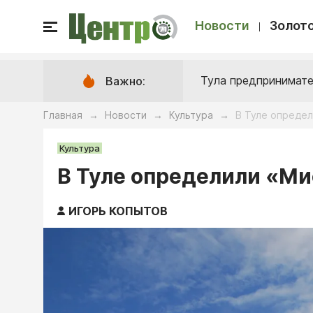
Новости
Золото
Тула предпринимате
Важно:
Главная
Новости
Культура
В Туле опреде
→
→
→
Культура
В Туле определили «М
ИГОРЬ КОПЫТОВ