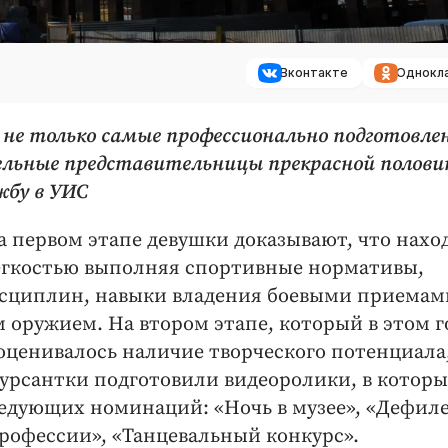
Вконтакте
Однокл
ь не только самые профессионально подготовле
ельные представительницы прекрасной полов
жбу в УИС
На первом этапе девушки доказывают, что нахо
легкостью выполняя спортивные нормативы,
исциплин, навыки владения боевыми приемам
 оружием. На втором этапе, который в этом г
ценивалось наличие творческого потенциала
урсантки подготовили видеоролики, в котор
едующих номинаций: «Ночь в музее», «Дефил
профессии», «Танцевальный конкурс».