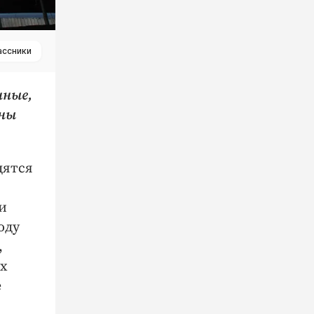
ассники
нные,
ины
дятся
и
оду
,
ых
е