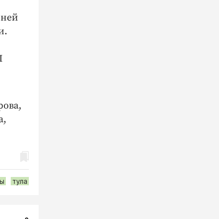
нней
и.
I
рова,
а,
ты
тула