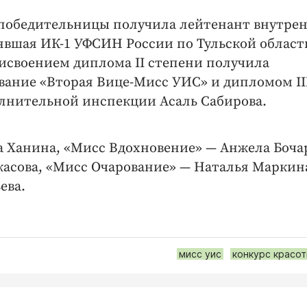
 победительницы получила лейтенант внутре
явшая ИК-1 УФСИН России по Тульской област
исвоением диплома II степени получила
звание «Вторая Вице-Мисс УИС» и дипломом II
олнительной инспекции Асаль Сабирова.
 Ханина, «Мисс Вдохновение» — Анжела Боча
асова, «Мисс Очарование» — Наталья Маркин
ева.
мисс уис
конкурс красо