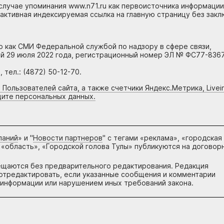
случае упоминания www.n71.ru как первоисточника информации
 активная индексируемая ссылка на главную страницу без зак
но как СМИ Федеральной службой по надзору в сфере связи,
й 29 июля 2022 года, регистрационный номер ЭЛ № ФС77-8367
тел.: (4872) 50-12-70.
 Пользователей сайта, а также счетчики Яндекс.Метрика, Livein
щите персональных данных.
паний
» и "
Новости партнеров
" с тегами «реклама», «городская
 «область», «Городской голова Тулы» публикуются на договор
ещаются без предварительного редактирования. Редакция
и отредактировать, если указанные сообщения и комментарии
информации или нарушением иных требований закона.