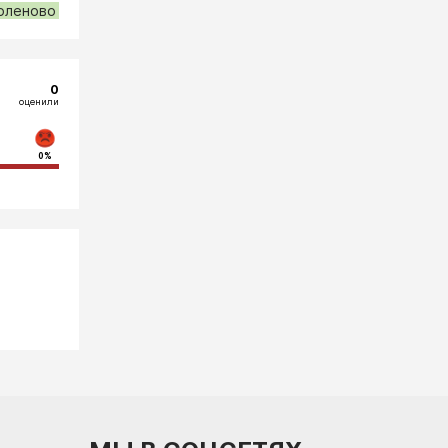
оленово
0
оценили
0%