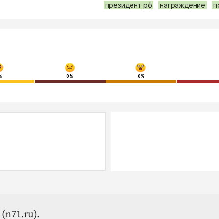
президент рф
награждение
п
%
0%
0%
(n71.ru).