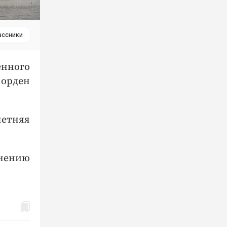
ассники
нного
 орден
летняя
анению