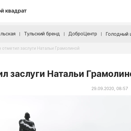
й квадрат
льская
Тульский бренд
ДоброЦентр
Голодный 
 отметил заслуги Натальи Грамолиной
л заслуги Натальи Грамолин
29.09.2020, 08:57