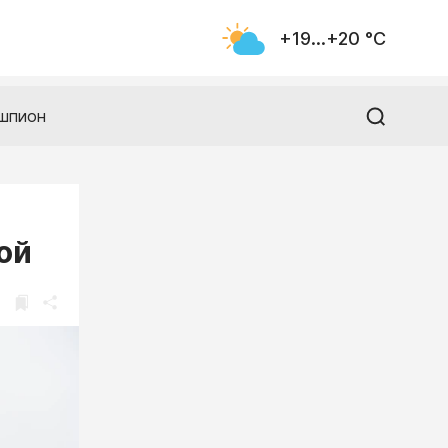
+19...+20 °С
шпион
ой