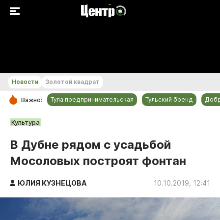
+18...+19 °С
Новости
Золотой квадрат
Тула предпринимательская
Тульский бренд
Доб
Важно:
РУБРИКИ
Культура
Общество
В Дубне рядом с усадьбой
Культура
Мосоловых построят фонтан
Происшествия
Спорт
ЮЛИЯ КУЗНЕЦОВА
10.10.2019, 12:41
Тульский бренд
Тула предпринимательская