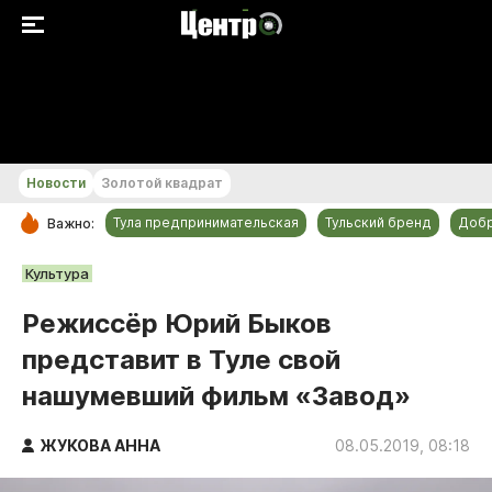
+22...+23 °С
Новости
Золотой квадрат
Тула предпринимательская
Тульский бренд
Доб
Важно:
РУБРИКИ
Культура
Общество
Режиссёр Юрий Быков
Культура
представит в Туле свой
Происшествия
нашумевший фильм «Завод»
Спорт
Тульский бренд
ЖУКОВА АННА
08.05.2019, 08:18
Тула предпринимательская