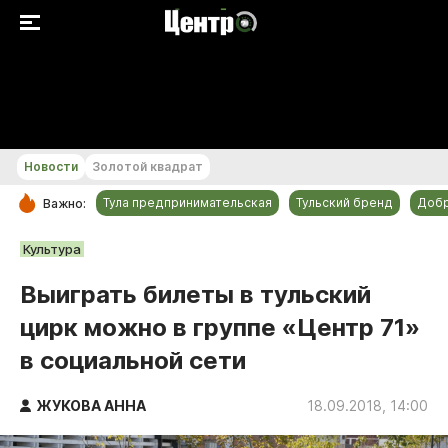
+20...+21 °С
Новости
Золотой квадрат
Тула предпринимательская
Тульский бренд
Доб
Важно:
РУБРИКИ
Культура
Общество
Выиграть билеты в тульский
Культура
цирк можно в группе «Центр 71»
Происшествия
в социальной сети
Спорт
Тульский бренд
ЖУКОВА АННА
18.09.2018, 14:00
Тула предпринимательская