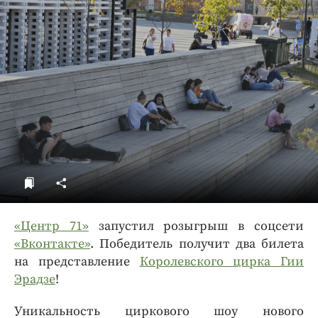
ДоброЦентр
Голодный шпион
«Центр 71»
запустил розыгрыш в соцсети
«Вконтакте»
. Победитель получит два билета
на представление
Королевского цирка Гии
Эрадзе
!
Уникальность циркового шоу нового