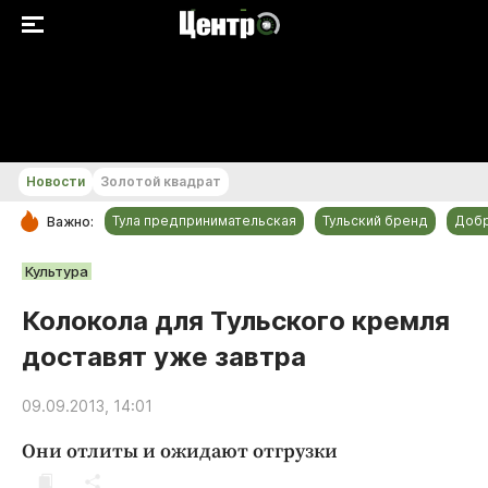
+22...+23 °С
Новости
Золотой квадрат
Тула предпринимательская
Тульский бренд
Доб
Важно:
РУБРИКИ
Культура
Общество
Колокола для Тульского кремля
Культура
доставят уже завтра
Происшествия
Спорт
09.09.2013, 14:01
Тульский бренд
Они отлиты и ожидают отгрузки
Тула предпринимательская