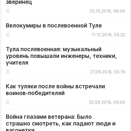
зверинец
ДоброЦентр
25.10.2018, 06:56
Голодный шпион
Велокумиры в послевоенной Туле
11.10.2018, 05:32
Тула послевоенная: музыкальный
уровень повышали инженеры, техники,
учителя
27.09.2018, 05:19
Как туляки после войны встречали
воинов-победителей
20.09.2018, 05:00
Война глазами ветерана: Было
страшно смотреть, как падают люди и
вагонетки