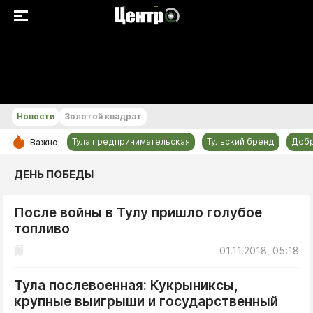
+29...+30 °С
Новости
Золотой квадрат
Тула предпринимательская
Тульский бренд
Доб
Важно:
РУБРИКИ
ДЕНЬ ПОБЕДЫ
Общество
После войны в Тулу пришло голубое
Культура
топливо
Происшествия
01.11.2018, 05:18
Спорт
Тульский бренд
Тула послевоенная: Кукрыниксы,
крупные выигрыши и государственный
Тула предпринимательская